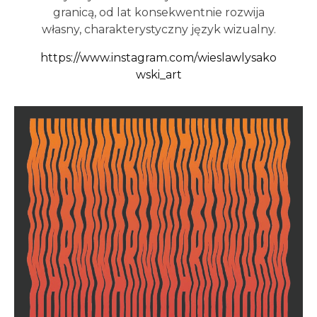
granicą, od lat konsekwentnie rozwija
własny, charakterystyczny język wizualny.
https://www.instagram.com/wieslawlysako
wski_art