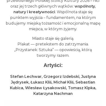
przewodniego Polskiej Stolicy Kultury 2026 – nici
oraz jej trzech głównych wątków:
wspólnoty,
natury i kreatywności
. Wspólnota staje się
punktem wyjścia – fundamentem, na którym
budujemy miejską tożsamość i emocjonalną mapę
miejsca, w którym żyjemy.
Miasto staje się galerią.
Plakat — pretekstem do zatrzymania.
„Przystanek: Sztuka” — opowieścią, którą
tworzymy razem.
Artyści:
Stefan Lechwar, Grzegorz Izdebski, Justyna
Jędrysek, Łukasz Kliś, Michał Kliś, Sebastian
Kubica, Wiesław Łysakowski, Tomasz Kipka,
Katarzyna Nachman